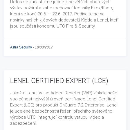
I letos se zúčastníme jedné z největších oborových
výstav požární a zabezpečovací techniky Firex/Ifsec,
která se koná 20.6. – 22.6. 2017. Podívejte se na
novinky našich klíčových dodavatelů Kidde a Lenel, kteří
jsou součástí koncernu UTC Fire & Security.
Astra Security
-
10/03/2017
LENEL CERTIFIED EXPERT (LCE)
Jakožto Lenel Value Added Reseller (VAR) získala naše
společnost nejvyšší úroveň certifikace Lenel Certified
Expert (LCE) pro produkt OnGuard 7.2 Enterprise. Lenel
je ucelené bezpečnostní řešení předního světového
výrobce UTC, integrující kontrolu vstupu, video a
zabezpečení.