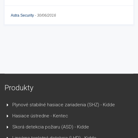
Astra Security
-
30/06/2016
Produkty
Plynové stabilné hasiace zariadenia (SHZ) - Kidde
Hasiace ústredne - Kentec
Skorá detekcia požiaru (ASD) - Kidde